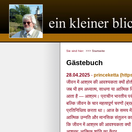
Sie sind hier:
>>> Startseite
Gästebuch
28.04.2025
-
princeketta
(http
जीवन में आश्रम की आवश्यकता क्यों होत
जब भी हम अध्यात्म, साधना या आत्मिक वि
आता है — आश्रम। प्राचीन भारतीय परंप
बल्कि जीवन के चार महत्वपूर्ण चरणों (ब्
प्रतिनिधित्व करता था। आज के समय में 
आत्मिक उन्नति और मानसिक संतुलन का
कि जीवन में आश्रम की आवश्यकता क्यों 
आश्रम: आत्मिक शांति का केंद्र