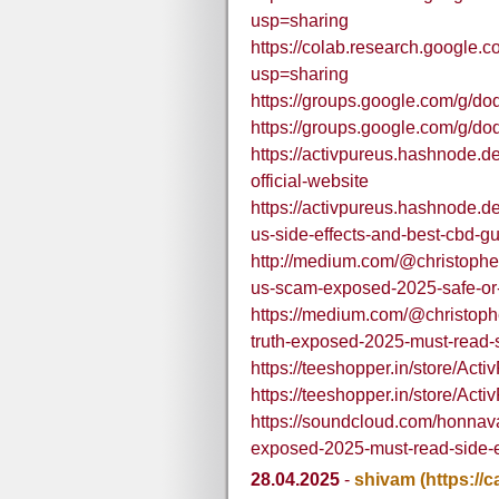
usp=sharing
https://colab.research.goog
usp=sharing
https://groups.google.com/g/
https://groups.google.com/g/
https://activpureus.hashnode.de
official-website
https://activpureus.hashnode.
us-side-effects-and-best-cbd-gu
http://medium.com/@christoph
us-scam-exposed-2025-safe-or
https://medium.com/@christop
truth-exposed-2025-must-read-
https://teeshopper.in/store/A
https://teeshopper.in/store/
https://soundcloud.com/honnav
exposed-2025-must-read-side-e
28.04.2025
-
shivam
(https:/