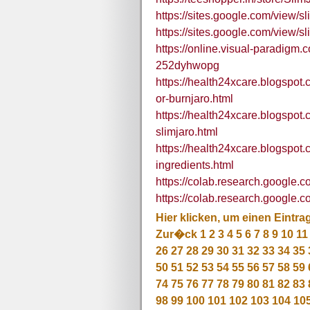
https://sites.google.com/view/
https://sites.google.com/view/s
https://online.visual-paradigm
252dyhwopg
https://health24xcare.blogspot
or-burnjaro.html
https://health24xcare.blogspot
slimjaro.html
https://health24xcare.blogspot
ingredients.html
https://colab.research.google
https://colab.research.goog
Hier klicken, um einen Eintra
Zur�ck
1
2
3
4
5
6
7
8
9
10
11
26
27
28
29
30
31
32
33
34
35
50
51
52
53
54
55
56
57
58
59
74
75
76
77
78
79
80
81
82
83
98
99
100
101
102
103
104
10