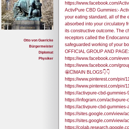
https://www.facebook.com/Ac
ActivPure CBD Gummies:- Act
your eating standard, all of th
absorbed into your circulatory 
its constructive outcome. The c
receptors called the Endocannab
Otto von Guericke
safeguarded working of your bo
Bürgermeister
OFFICIAL GROUP AND PAGE
Diplomat
https://www.facebook.com/eve
Physiker
https://www.facebook.com/gro
🤩💥MAIN BLOGS👇👇
https://www.pinterest.com/pin
https://www.pinterest.com/pin
https://activpure-cbd-gummies-
https://infogram.com/activpur
https://activpure-cbd-gummies-
https://sites.google.com/view
https://sites.google.com/view
https://colab.research.goog