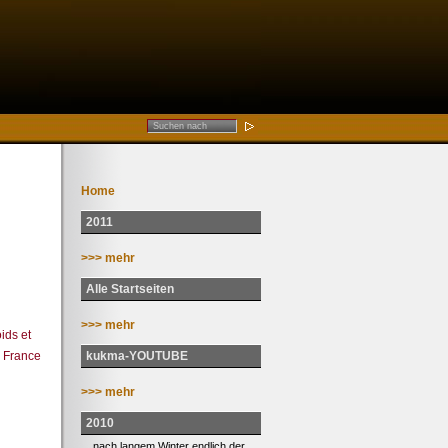
Home
2011
>>> mehr
Alle Startseiten
>>> mehr
ids et
kukma-YOUTUBE
e France
>>> mehr
2010
... nach langem Winter endlich der