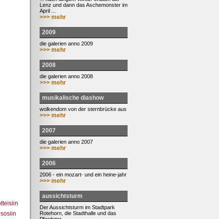
Lenz und dann das Aschemonster im
April ...
>>> mehr
2009
die galerien anno 2009
>>> mehr
2008
die galerien anno 2008
>>> mehr
musikalische diashow
wolkendom von der sternbrücke aus
>>> mehr
2007
die galerien anno 2007
>>> mehr
2006
2006 - ein mozart- und ein heine-jahr
>>> mehr
aussichtsturm
tteisiin
Der Aussichtsturm im Stadtpark
Rotehorn, die Stadthalle und das
esosiin