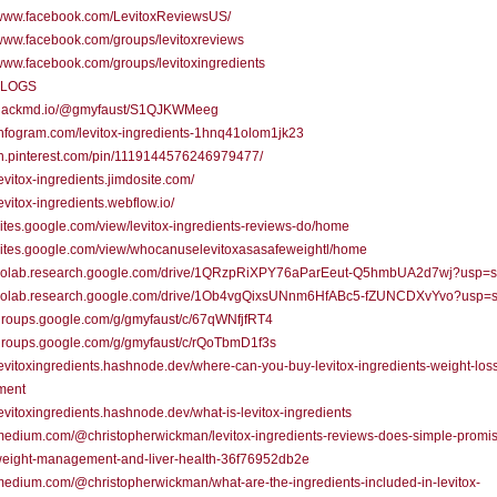
//www.facebook.com/LevitoxReviewsUS/
/www.facebook.com/groups/levitoxreviews
/www.facebook.com/groups/levitoxingredients
BLOGS
//hackmd.io/@gmyfaust/S1QJKWMeeg
/infogram.com/levitox-ingredients-1hnq41olom1jk23
/in.pinterest.com/pin/1119144576246979477/
/levitox-ingredients.jimdosite.com/
levitox-ingredients.webflow.io/
/sites.google.com/view/levitox-ingredients-reviews-do/home
/sites.google.com/view/whocanuselevitoxasasafeweightl/home
//colab.research.google.com/drive/1QRzpRiXPY76aParEeut-Q5hmbUA2d7wj?usp=s
//colab.research.google.com/drive/1Ob4vgQixsUNnm6HfABc5-fZUNCDXvYvo?usp=s
/groups.google.com/g/gmyfaust/c/67qWNfjfRT4
/groups.google.com/g/gmyfaust/c/rQoTbmD1f3s
/levitoxingredients.hashnode.dev/where-can-you-buy-levitox-ingredients-weight-los
ment
/levitoxingredients.hashnode.dev/what-is-levitox-ingredients
/medium.com/@christopherwickman/levitox-ingredients-reviews-does-simple-promi
weight-management-and-liver-health-36f76952db2e
/medium.com/@christopherwickman/what-are-the-ingredients-included-in-levitox-