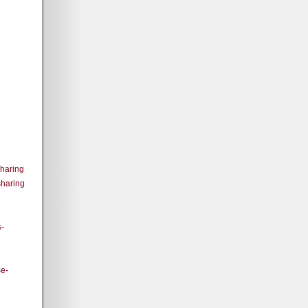
haring
haring
s-
se-