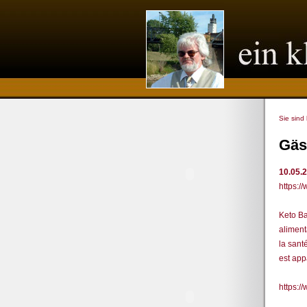
Sie sind
Gäs
10.05.
https:/
Keto Ba
aliment
la sant
est ap
https: