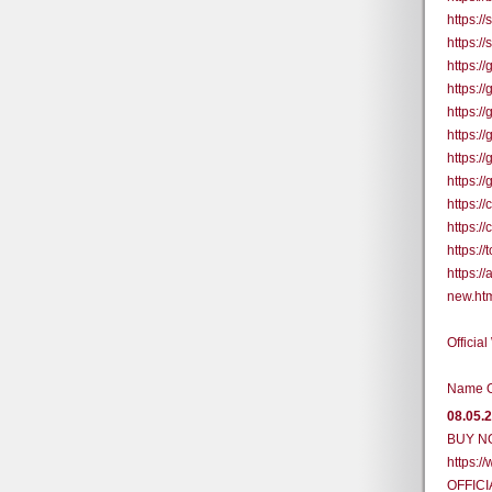
https:/
https:/
https:
https:
https:
https:/
https:/
https:
https:
https:
https:/
https:/
new.ht
Officia
Name O
08.05.
BUY N
https:/
OFFIC