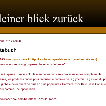
 hier:
>>> Startseite
tebuch
2025
-
marilynwrussell
(http://ketobasecapsulefrance.mywebselfsite.net/)
/www.facebook.com/groups/ketobasecapsulefrance/
se Capsule France ;- Sur le marché en constante croissance des compléments
aires, les produits conçus pour favoriser le contrôle de la glycémie, la gestion du po
é globale deviennent de plus en plus populaires. Parmi ceux-ci, Keto Base Capsul
paru comme une option bien
//www.facebook.com/KetoBaseCapsuleFrance/