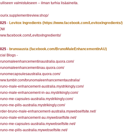
uulliseen valmistukseen – ilman turhia lisäaineita.
/nourix.supplementreview.shop/
2025
-
Levitox Ingredients
(https://www.facebook.com/LevitoxIngredients/)
OW
/www.facebook.com/LevitoxIngredients/
2025
-
brunoausta
(facebook.com/BrunoMaleEnhancementInAU)
cial Blogs -
/brunomaleenhancementinaustralia.quora.com/
//brunomaleenhancementinau.quora.com/
/brunomecapsulesaustralia.quora.com/
/www.tumblr.com/brunomaleenhancementaustralia/
/bruno-male-enhancement-australia.mystrikingly.com/
/bruno-male-enhancement-in-au.mystrikingly.com/
/bruno-me-capsules-australia.mystrikingly.com/
/bruno-me-pills-australia.mystrikingly.com/
/order-bruno-male-enhancement-australia.mywebselfsite.net/
/bruno-male-enhancement-au.mywebselfsite.net/
/bruno-me-capsules-australia.mywebselfsite.net/
/bruno-me-pills-australia.mywebselfsite.net/