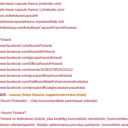
/keto-base-capsule-france.jimdosite.com/
/keto-base-capsule-france-1.jimdosite.com/
/solo.to/ketobasecapsulefr
/ketobasecapsulefrance.mywebselfsite.net/
//filmfreeway.com/KetoBaseCapsuleFranceReviews
Finland
/www.facebook.com/NourixFinland/
/www.facebook.com/NourixInFinland/
/www.facebook.com/groups/nourixfinland/
/www.facebook.com/OfficialNourixFinland/
//www.facebook.com/events/1638207953525311/
/www.facebook.com/groups/officialnourixfinland/
//www.facebook.com/GetBrunoMaleEnhancementAustralia/
/www.facebook.com/groups/officialglycobalanceaustralia
2025
-
susana
(https://nourix.supplementreview.shop/)
 Nourix Finlandiin – Osta luonnontuotteita parempaan elämään
 Nourix Finland?
inland on kotimainen brändi, joka keskittyy luonnollisiin ravintolisiin, hyvinvointituo
eellisiin elämäntapoihin. Heidän valikoimansa perustuu puhtaisiin, luonnollisiin ain