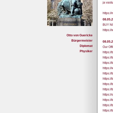
ja vast
https:/
08.05.
BUY N
https:/
Otto von Guericke
Bürgermeister
08.05.
Diplomat
Our Offi
Physiker
https:/
https:
https:/
https:/
https:/
https:/
https:/
https:/
https:/
https:/
https:/
https:/