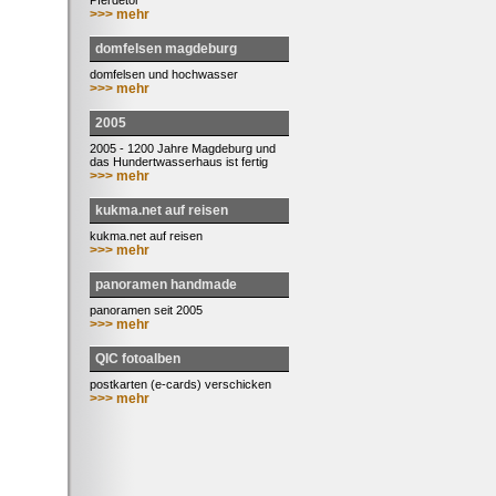
Pferdetor
>>> mehr
domfelsen magdeburg
domfelsen und hochwasser
>>> mehr
2005
2005 - 1200 Jahre Magdeburg und
das Hundertwasserhaus ist fertig
>>> mehr
kukma.net auf reisen
kukma.net auf reisen
>>> mehr
panoramen handmade
panoramen seit 2005
>>> mehr
QIC fotoalben
postkarten (e-cards) verschicken
>>> mehr