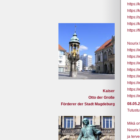
https:/
https:/
https:/
https:/
https:
Nourix 
https:/
https:/
https:/
https:/
https:
https:/
https:
Kaiser
https:/
Otto der Große
08.05.
Förderer der Stadt Magdeburg
Tutustu
Mikä on
Nourix F
ja terv