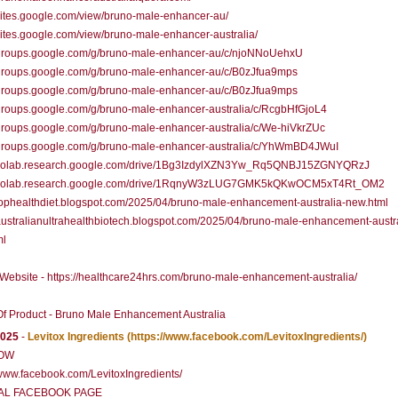
/sites.google.com/view/bruno-male-enhancer-au/
/sites.google.com/view/bruno-male-enhancer-australia/
//groups.google.com/g/bruno-male-enhancer-au/c/njoNNoUehxU
//groups.google.com/g/bruno-male-enhancer-au/c/B0zJfua9mps
//groups.google.com/g/bruno-male-enhancer-au/c/B0zJfua9mps
/groups.google.com/g/bruno-male-enhancer-australia/c/RcgbHfGjoL4
/groups.google.com/g/bruno-male-enhancer-australia/c/We-hiVkrZUc
//groups.google.com/g/bruno-male-enhancer-australia/c/YhWmBD4JWuI
//colab.research.google.com/drive/1Bg3IzdylXZN3Yw_Rq5QNBJ15ZGNYQRzJ
//colab.research.google.com/drive/1RqnyW3zLUG7GMK5kQKwOCM5xT4Rt_OM2
/tophealthdiet.blogspot.com/2025/04/bruno-male-enhancement-australia-new.html
/australianultrahealthbiotech.blogspot.com/2025/04/bruno-male-enhancement-austra
ml
l Website - https://healthcare24hrs.com/bruno-male-enhancement-australia/
f Product - Bruno Male Enhancement Australia
2025
-
Levitox Ingredients
(https://www.facebook.com/LevitoxIngredients/)
OW
/www.facebook.com/LevitoxIngredients/
IAL FACEBOOK PAGE