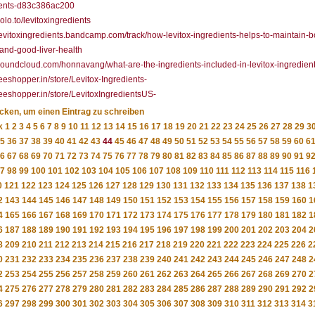
ients-d83c386ac200
solo.to/levitoxingredients
/levitoxingredients.bandcamp.com/track/how-levitox-ingredients-helps-to-maintain-
and-good-liver-health
/soundcloud.com/honnavang/what-are-the-ingredients-included-in-levitox-ingredien
/teeshopper.in/store/Levitox-Ingredients-
/teeshopper.in/store/LevitoxIngredientsUS-
icken, um einen Eintrag zu schreiben
k
1
2
3
4
5
6
7
8
9
10
11
12
13
14
15
16
17
18
19
20
21
22
23
24
25
26
27
28
29
3
5
36
37
38
39
40
41
42
43
44
45
46
47
48
49
50
51
52
53
54
55
56
57
58
59
60
6
6
67
68
69
70
71
72
73
74
75
76
77
78
79
80
81
82
83
84
85
86
87
88
89
90
91
9
7
98
99
100
101
102
103
104
105
106
107
108
109
110
111
112
113
114
115
116
0
121
122
123
124
125
126
127
128
129
130
131
132
133
134
135
136
137
138
1
2
143
144
145
146
147
148
149
150
151
152
153
154
155
156
157
158
159
160
1
4
165
166
167
168
169
170
171
172
173
174
175
176
177
178
179
180
181
182
1
6
187
188
189
190
191
192
193
194
195
196
197
198
199
200
201
202
203
204
2
8
209
210
211
212
213
214
215
216
217
218
219
220
221
222
223
224
225
226
2
0
231
232
233
234
235
236
237
238
239
240
241
242
243
244
245
246
247
248
2
2
253
254
255
256
257
258
259
260
261
262
263
264
265
266
267
268
269
270
2
4
275
276
277
278
279
280
281
282
283
284
285
286
287
288
289
290
291
292
2
6
297
298
299
300
301
302
303
304
305
306
307
308
309
310
311
312
313
314
3