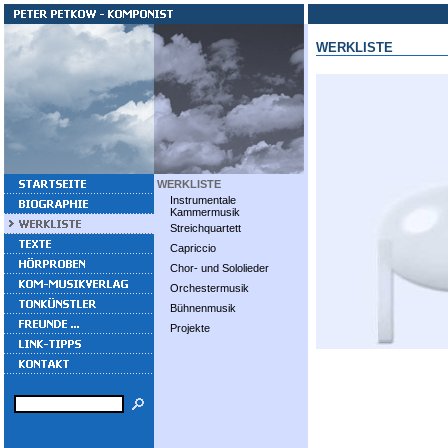
WERKLISTE
WERKLISTE
Instrumentale
Kammermusik
Streichquartett
Capriccio
Chor- und Sololieder
Orchestermusik
Bühnenmusik
Projekte